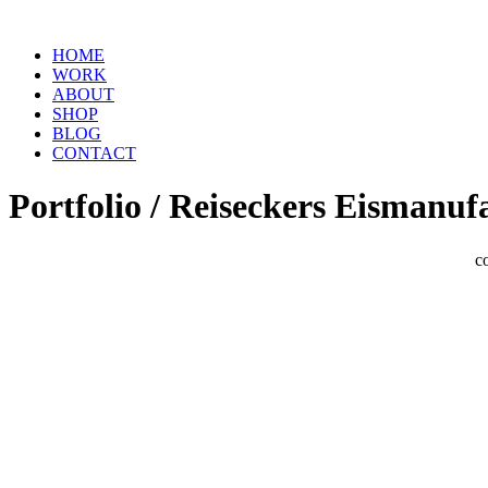
HOME
WORK
ABOUT
SHOP
BLOG
CONTACT
Portfolio / Reiseckers Eismanuf
c