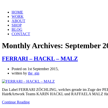
HOME
WORK
ABOUT
SHOP
BLOG
CONTACT
Monthly Archives: September 2
FERRARI – HACKL – MALZ
Posted on
1st September 2015,
written by
the_gin
Das Label FERRARI ZÖCHLING, welches gerade im Zuge der PERS
Hair&Artwork Teams KARIN HACKL und RAFFAELA MALZ für ein Shoot
Continue Reading